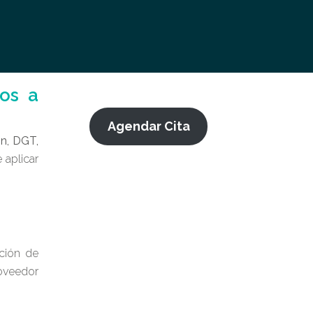
zos a
Agendar Cita
ón, DGT,
 aplicar
ición de
roveedor