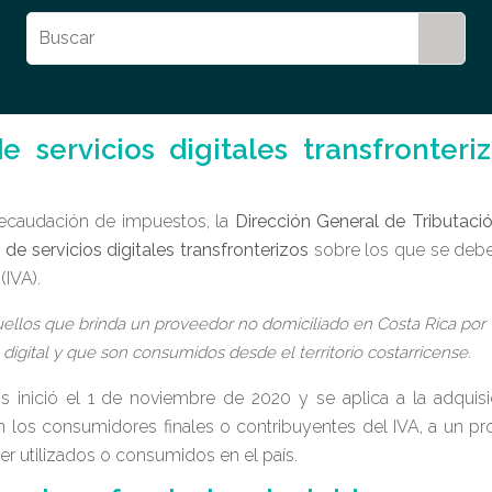
e servicios digitales transfronteri
recaudación de impuestos, la
Dirección General de Tributaci
a de servicios digitales transfronterizos
sobre los que se debe
(IVA).
aquellos que brinda un proveedor no domiciliado en Costa Rica por
digital y que son consumidos desde el territorio costarricense.
s inició el 1 de noviembre de 2020 y se aplica a la adquis
cen los consumidores finales o contribuyentes del IVA, a un p
ser utilizados o consumidos en el país.