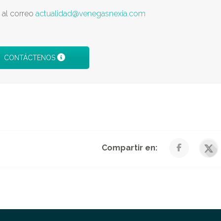
s al correo
actualidad@venegasnexia.com
CONTÁCTENOS
Compartir en: