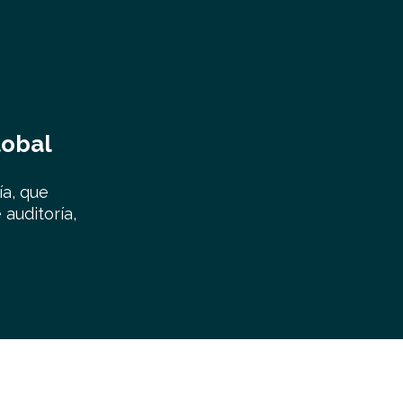
lobal
ía, que
 auditoría,
"