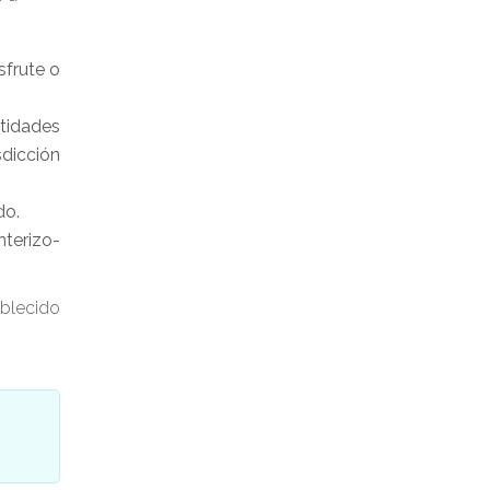
sfrute o
ntidades
sdicción
do.
nterizo-
ablecido