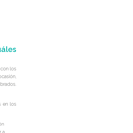
áles
 con los
ocasión,
brados.
 en los
ión
r a