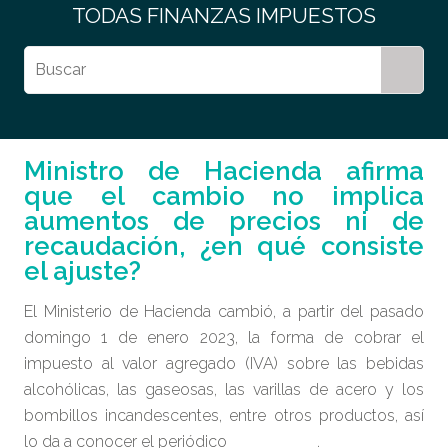
TODAS
FINANZAS
IMPUESTOS
Ministro de Hacienda afirma
que el cambio no implica
aumentos de precios ni de
recaudación, ¿en qué consiste
el ajuste?
El Ministerio de Hacienda cambió, a partir del pasado
domingo 1 de enero 2023, la forma de cobrar el
impuesto al valor agregado (IVA) sobre las bebidas
alcohólicas, las gaseosas, las varillas de acero y los
bombillos incandescentes, entre otros productos, así
lo da a conocer el periódico
LA NACION
.