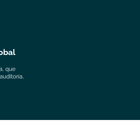
obal
a, que
auditoría,
"