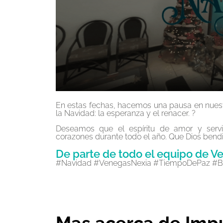
En estas fechas, hacemos una pausa en nuestra
la Navidad: la esperanza y el renacer. ?
Deseamos que el espíritu de amor y serv
corazones durante todo el año. Que Dios bendig
De parte de todo el equipo de Ve
#Navidad #VenegasNexia #TiempoDePaz #Ben