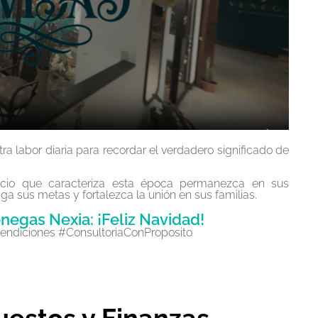
 labor diaria para recordar el verdadero significado de
icio que caracteriza esta época permanezca en sus
a sus metas y fortalezca la unión en sus familias.
negas Nexia: ¡Feliz Navidad!
diciones #ConsultoriaConProposito