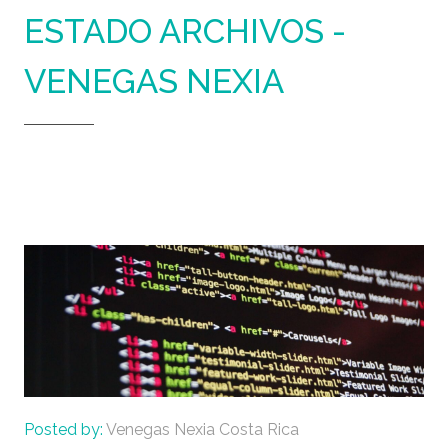
ESTADO ARCHIVOS -
VENEGAS NEXIA
Home
Préstamos del Estado
Posted by:
Venegas Nexia Costa Rica